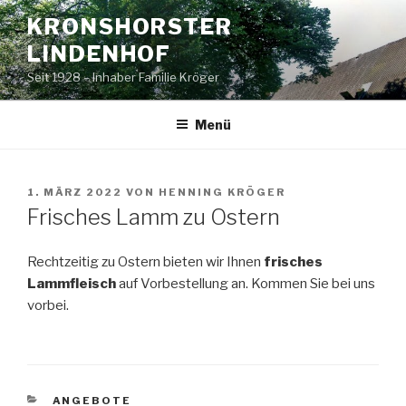
Zum
KRONSHORSTER
Inhalt
LINDENHOF
springen
Seit 1928 – Inhaber Familie Kröger
Menü
VERÖFFENTLICHT
1. MÄRZ 2022
VON
HENNING KRÖGER
AM
Frisches Lamm zu Ostern
Rechtzeitig zu Ostern bieten wir Ihnen
frisches
Lammfleisch
auf Vorbestellung an. Kommen Sie bei uns
vorbei.
KATEGORIEN
ANGEBOTE