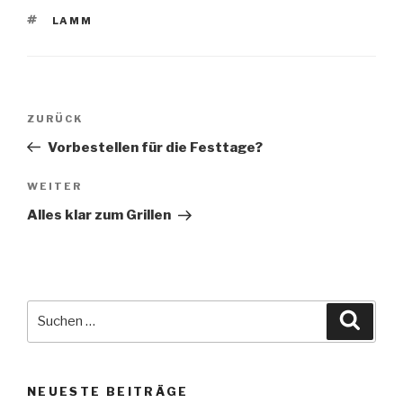
SCHLAGWÖRTER
LAMM
Beitragsnavigation
Vorheriger
ZURÜCK
Beitrag
Vorbestellen für die Festtage?
Nächster
WEITER
Beitrag
Alles klar zum Grillen
Suche
Suche
nach:
NEUESTE BEITRÄGE